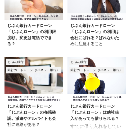
2018/6/5
2018/6/5
じぶん銀行カードローン
じぶん銀行カードローン
「じぶんローン」の利用限
「じぶんローン」の利用は
度額。変更は電話ででき
会社にばれる？ばれないた
る？
めに注意すること
どのカードローン契約を
カードローンの利用は悪
するかを 決める条件のひ
いことではありません。
じぶん銀行
じぶん銀行
とつが、利用限度額で
ですが、借金をするとい
銀行カードローン（02ネット銀行）
銀行カードローン（02ネット銀行）
す。 使い勝手の良いカー
う マイナスイメージから
ドローンであっても、 必
か、利用していることを
要な金額が借りられなけ
家族や会社に知られたく
れば、 継続的に利用する
ないという人も 多いよう
2018/6/5
2018/6/5
のには、 すこし不便にな
です。 じぶん銀行カード
じぶん銀行カードローン
じぶん銀行カードローン
ってしまいますよね。 じ
ローン「じぶんローン」
「じぶんローン」の在籍確
「じぶんローン」は他社借
ぶん銀行カードローン
の場合、カードローン利
認。派遣やアルバイトも会
入があっても借りられる？
「じぶんローン」の場
用を 会社に知られること
社に連絡がある？
すでに借り入れをしてい
合、 利用限度額は どの
はあるのでしょうか。 ま