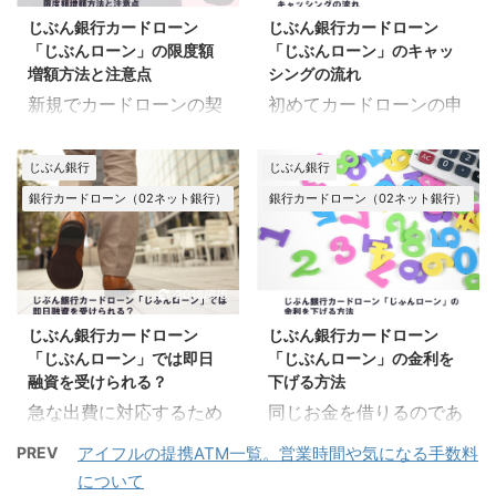
きに、 どのような形で連
単で便利ですよね。 じぶ
当に在籍しているかを 確
たことはありません。 で
じぶん銀行カードローン
じぶん銀行カードローン
絡があるかも 気になるポ
ん銀行カードローン「じ
認するためのものです。
すが、他社借入があれば
「じぶんローン」の限度額
「じぶんローン」のキャッ
イントですよね。 じぶん
ぶんローン」 の審査は、
銀行、消費者金融問わず
...
増額方法と注意点
シングの流れ
銀行カードローン「じぶ
ネットでできるのでしょ
...
新規でカードローンの契
初めてカードローンの申
んローン」の場合、 審査
うか。 そもそもネット審
約を申し込んだとき、 希
し込みをするときは、 思
結果の連絡はどのような
査ってなに？ カードロー
望の限度額より少なかっ
わぬところでつまずいた
方法で行われ、 結果が出
ン契約の際に、よく聞か
じぶん銀行
じぶん銀行
たということは 意外と多
り 戸惑ったりするもので
るまでの期間は、 どのく
れる 「ネット審査」とい
銀行カードローン（02ネット銀行）
銀行カードローン（02ネット銀行）
いようです。 新規契約の
す。 じぶん銀行カードロ
らいなのでしょうか。 申
う言葉。 これは、ネット
際だけでなく、利用中
ーン「じぶんローン」を
し込みから審査終了まで
上で審査が行われるとい
も、 現在の利用限度額で
申し込む前に、申し込み
の流れとともに まとめて
う わけではありません。
は足りず、 金額を引き上
から借り入れまでの だい
2018/6/5
2018/6/5
みました。 じぶん銀行カ
申し込みから審査終了ま
げたくなる場面が 出てく
たいの流れを確認してお
ードローン「じぶんロー
での手続きを すべてネッ
じぶん銀行カードローン
じぶん銀行カードローン
ることもあるでしょう。
きましょう。 じぶん銀行
ン」の申し込みから審査
トで済ませられること ...
「じぶんローン」では即日
「じぶんローン」の金利を
そういった場合、 じぶん
カードローン「じぶんロ
...
融資を受けられる？
下げる方法
銀行カードローン「じぶ
ーン」の申し込みから借
急な出費に対応するため
同じお金を借りるのであ
んローン」の 限度額の増
り入れまで カードローン
に申し込むことも多い カ
れば、 なるべく減らした
額手続きは、 どのように
の申し込みから 借り入れ
PREV
アイフルの提携ATM一覧。営業時間や気になる手数料
ードローンですが、消費
いのが利息です。 通常
行うのでしょうか。 じぶ
までの流れは、どの銀
について
者金融に比べて、 銀行系
は、新規契約の際に ひと