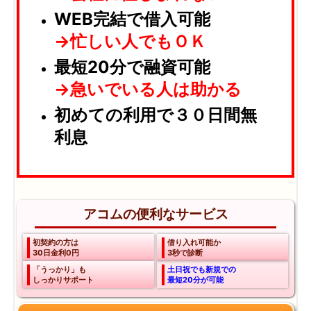
WEB完結で借入可能
→忙しい人でもＯＫ
最短20分で融資可能
→急いでいる人は助かる
初めての利用で３０日間無
利息
アコムの便利なサービス
初契約の方は
借り入れ可能か
30日金利0円
3秒で診断
「うっかり」も
土日祝でも新規での
しっかりサポート
最短20分が可能