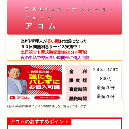
三菱UFJフィナンシャル・
グループ
アコム
当ｻｲﾄ管理人が
長い間
お世話になった
３０日間無利息サービス実施中！
土日祝でも新規融資最短20分が可能
夜の申込で翌日早い時間帯に借入可能
2.4%～17.9%
800万
最短20分
最短20分
※お申込時間や審査によりご希望に添えない場合がございます。
アコムのおすすめポイント