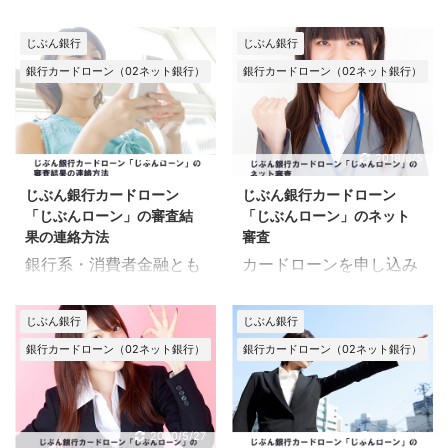
銀行系でも消費者金融で
るけれど、 他社で追加借
ように設定されているの
た、利用を会社に知られ
も、 カードローンの申し
り入れをしたい。 カード
でしょうか。 また、変更
たくないときには どのよ
じぶん銀行
じぶん銀行
込み時に必要となるの
ローンを利用している
はどのように行うのでし
うなことに気をつければ
銀行カードローン（02ネット銀行）
銀行カードローン（02ネット銀行）
が、 在籍確認です。 審
と、 そんなふうに思うこ
ょうか。 じぶん銀行カー
いいのでしょうか。 じぶ
査の一環だと分かってい
とも あるかもしれませ
ドローン「じぶんロー
ん銀行カードローン「じ
ても、 勤務先に電話がか
ん。 他社借入があるかど
ン」の利用限度額 じぶん
ぶんローン」の利用は会
かってくるというのは 多
うかは、 新規の申し込み
2018/6/5
2018/6/5
銀行カードローン「じぶ
社にばれる？ 結論から言
少不安になるもの。 在籍
に どのような影響がある
んローン」の場合、 他
えば、貸主側からの情報
じぶん銀行カードローン
じぶん銀行カードローン
確認は、 じぶん銀行カー
のでしょうか。 また、じ
社・他行で言う「利用限
によって カードローンの
「じぶんローン」の審査結
「じぶんローン」のネット
ドローン「じぶんロー
ぶん銀行カードローン
度額」は、 「借入可能上
利用を 会社の人間に知
果の連絡方法
審査
ン」の 審査でも行われる
「じぶんローン」では、
限額」という ...
...
銀行系・消費者金融とも
カードローンを申し込み
のでしょうか。 また、正
他社借入があっても 融資
に行われている 審査です
たいけれど、 できれば人
社員でなく、 派遣社員や
を受けることができるの
が、その結果の連絡方法
に会いたくない。 窓口ま
アルバイトの場合も、 必
でしょうか。 他社借入は
じぶん銀行
じぶん銀行
は その銀行・消費者金融
で行くのも、郵送や電話
要なのでしょうか。 在籍
新規申し込みにどんな影
銀行カードローン（02ネット銀行）
銀行カードローン（02ネット銀行）
によってさまざまです。
も面倒。 そんなとき、誰
確認はなんのため？派遣
響があるの？ じぶん銀行
家族に知られたくない場
にも会わずに、ネットで
やバイトも必要？ 在籍確
カードローン「じぶんロ
合はもちろん、 審査の結
その場から手軽に申し込
認は、申し込み時に申告
ーン」 に限らず、他社で
果がどうなるか不安なと
み・審査ができれば、 簡
2020/5/27
2018/6/5
した勤務先に 借り主が本
の借り入れは ないにこし