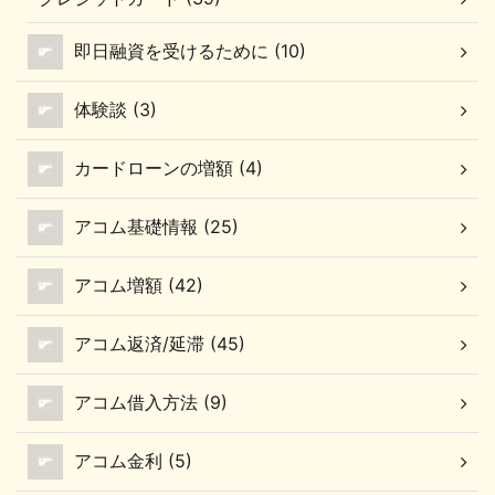
時間は何時？ REXカード
む時の注意点について、
の引き落とし時間は、銀
即日融資を受けるために (10)
調査した結果をご紹介し
行等の金融機関によって
ていきます。 REXカード
違います。 引き落とし時
のキャッシングの問い合
間を決めているのはREX
体験談 (3)
わせ方法 REXカードへの
カードではなく、金融機
問い合わせには2通りあ
関のシステムだからで
カードローンの増額 (4)
ります。 インターネット
す。 REXカードに電話を
の公式サイト「インター
して、自分の引き落とし
アコム基礎情報 (25)
コムクラブ」から問い合
時間を ...
わせ ...
アコム増額 (42)
アコム返済/延滞 (45)
アコム借入方法 (9)
アコム金利 (5)