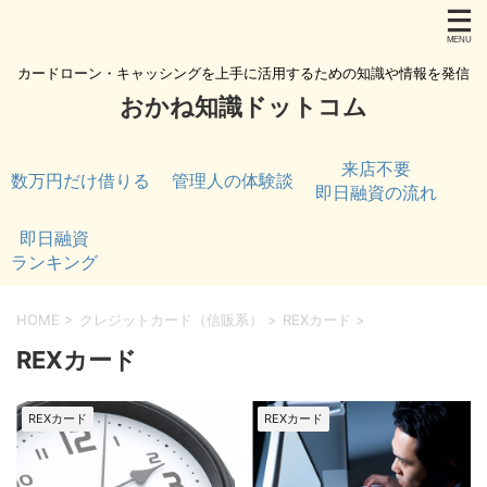
カードローン・キャッシングを上手に活用するための知識や情報を発信
おかね知識ドットコム
来店不要
数万円だけ借りる
管理人の体験談
即日融資の流れ
即日融資
ランキング
HOME
>
クレジットカード（信販系）
>
REXカード
>
REXカード
REXカード
REXカード