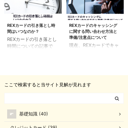
2018/2/10
2017/11/28
REXカードの引き落とし時
REXカードのキャッシング
間はいつなのか？
に関する問い合わせ方法と
準備/注意点について
REXカードの引き落とし
現在、REXカードでキャ
時間についての記事で
ッシング利用をしていな
す。 引き落とし時間は利
くても、申し込みをすれ
用している銀行口座ごと
ば利用可能です。 カード
に時間は違います。 引き
支払いではなく、現金を
落とし時間を問い合わせ
利用したい場合にキャッ
するときはREXカードで
ここで検索すると当サイト見解が見れます
シング機能はとても便利
はなく、銀行に問い合わ
です。 しかし、どうやっ
せしましょう。 この記事
てREXカードのキャッシ
では引き落とし時間につ
ングの申し込めばいいの
いてと引き落としパター
基礎知識 (40)
か？申し込み後すぐ利用
ンを紹介しています。
できるのか？ REXカード
REXカードの引き落とし
クレジットカード (39)
のキャッシングを申し込