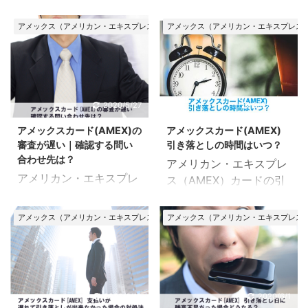
ス（AMEX）カードの審
ス（AMEX）カードの審
う。 アメックスカードの
の審査にかかる日数はど
査で行われる、在籍確認
査は土日祝日も行ってい
審査の電話はいつくる
れくらい？ アメックスカ
アメックス（アメリカン・エキスプレス）カード
アメックス（アメリカン・エキスプレス
についての情報をまとめ
るのか？という疑問を解
の？ ここでのポイント
ードに申込んでから審査
たページです。 審査の一
決するためのページで
アメックスカードに申込
の結果がわかりまでに
つとして行われる在籍確
す。 土日祝日の審査、即
み、審査が完了したタイ
は、1週間〜10日ほどか
認。 在籍確認なしで申込
日発行に対応しているク
ミングで電話が届く おお
かります。 即日審査には
むことはできるのか？ ま
レカも多いですが、アメ
2020/5/27
2020/5/27
よその目安は1週間～10
対応していません。 ま
た、本人不在だった場合
ックスカードはどうなの
日くらい アメックスカー
た、審査にかかる時間は
アメックスカード(AMEX)の
アメックスカード(AMEX)
はどうなるのか？ 詳しく
か？ また、審査にはどれ
ドに申込み、審査が完了
申込み・審査状況によっ
審査が遅い｜確認する問い
引き落としの時間はいつ？
見ていきましょう。 アメ
くらい時間がかかるの
したタイミングで電話が
て前後します。 ...
合わせ先は？
アメリカン・エキスプレ
ックスカードの審査｜在
か？ 詳細を見ていきまし
届きます。 ...
アメリカン・エキスプレ
ス（AMEX）カードの引
籍確認は絶対にあるの？
ょう。 アメックスカード
ス（AMEX）カードに申
き落とし時間について、
ここでのポイント アメッ
の審査は土日も行ってい
込みをしたけど、いつに
詳細をまとめたページで
クスカードの審査では、
る？ ここでのポイント
アメックス（アメリカン・エキスプレス）カード
アメックス（アメリカン・エキスプレス
なっても審査の結果が届
す。 何時頃・どのタイミ
原則として必ず在籍確認
土日祝日は通常業務が中
かない！ 今の審査状況を
ングで引き落とし処理が
が行われる アメックスカ
断され、審査が行われて
確認したいけど、どこに
行われるのか？ 当日入金
ードの審査では、原則と
いない可能性が高い 即日
問い合わせればいいの
でも間に合うのか？ ま
して必ず在籍確認が行わ
審査・即日発行のできな
か？ また、審査にはどれ
た、引き落としに間に合
2022/3/13
2020/6/1
ます。 なので、在籍確認
いクレカなので、土日祝