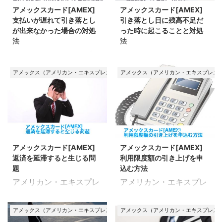
くらいの時間がかかるの
わなかったらどうなるの
なしで申込み〜発行する
日はそれほど気にしなく
アメックスカード[AMEX]
アメックスカード[AMEX]
か？ 気になることを確認
か？ 気になる疑問を解決
ことはできません。 続い
てよい アメックスカード
支払いが遅れて引き落とし
引き落とし日に残高不足だ
していきましょう。 アメ
していきましょう。 アメ
て、 ...
の窓口は、受付 ...
が出来なかった場合の対処
った時に起こることと対処
ックスカードの審査が遅
ックスカード(AMEX) 引
法
法
い｜状況の確認方法は？
き落としの時間はいつ？
アメリカン・エキスプレ
アメリカン・エキスプレ
ここでのポイント メンバ
この記事をざっくりまと
ス（AMEX）カードの支
ス（AMEX）カードの支
ーシップ・サービス・セ
アメックス（アメリカン・エキスプレス）カード
アメックス（アメリカン・エキスプレス
めると アメックスカード
払い遅れについて、詳細
払日に残高不足を起こす
ンターに電話する 現在の
(AMEX)の引き落とし時
をまとめたページです。
とどうなるのか？ 生じる
審査状況を確認したい時
間は、どの金融機関のど
残高不足などで引き落と
問題や対処法について、
は、メンバーシップ・サ
の支店を引き落とし口座
しが出来なかった時はど
詳細をまとめたページで
ービス・センターに電話
に登録しているかによっ
うすればいいのか？ ま
す。 うっかり入金するの
2020/5/27
2020/2/4
をします。 連絡先が下記
て変わる 当日入金でも間
た、どのような問題が生
を忘れていた！ 引き落と
の通り。 【アメリカン・
に合うかなど、詳しく知
アメックスカード[AMEX]
アメックスカード[AMEX]
じるのか？ 詳しく見てい
しが行われる際、1円で
エキスプレス・カード】
...
返済を延滞すると生じる問
利用限度額の引き上げを申
きましょう。 お金が足り
も口座が不足している
012 ...
題
込む方法
ないからこの返済は後回
と、正常に処理が行われ
アメリカン・エキスプレ
アメリカン・エキスプレ
しにしよう お金に苦しい
ません。 その結果、さま
ス（AMEX）カードの延
ス（AMEX）カードの限
時そう思いがちですが、
ざまな問題が生じてしま
滞について、詳細をまと
度額引き上げについて、
返済を遅らせてしまうと
います。 お金が足りない
アメックス（アメリカン・エキスプレス）カード
アメックス（アメリカン・エキスプレス
めたページです。 長期間
詳細をまとめたページで
のちのち取り返しのつか
からこの返済は後回しに