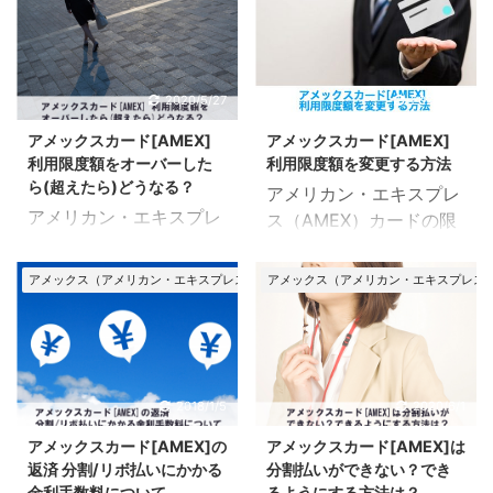
にわたる返済遅れが「延
す。 引き上げは電話一本
ない不利な状況になるの
しよう お金に苦しい時そ
滞」になります。 遅延よ
で簡単に申込むことがで
で絶対ダメです。 こんな
う思いがちですが、返済
りも重いペナルティが課
きます。 が、審査に通過
時、誰にも知られず素早
を遅らせてしまうとのち
せられ、状況によっては
しないと、引き上げが反
2020/5/27
2020/2/4
く一時的にお金を借り入
のち取り返しのつかない
会社や家族に迷惑が及ぶ
映されません。 では、審
れできると非常に助かり
不利な状況になるので絶
アメックスカード[AMEX]
アメックスカード[AMEX]
ことも。 では、延滞する
査ではどのような項目が
ます。 私の経験を元に素
対ダメです。 こんな時、
利用限度額をオーバーした
利用限度額を変更する方法
と具体的にどのような問
チェックされるのか？ 詳
早く借り入れする方法を
誰にも知られず素早く一
ら(超えたら)どうなる？
アメリカン・エキスプレ
題が生じるのか？ どうや
しく見ていきましょう。
まとめてみま ...
時的にお金を ...
アメリカン・エキスプレ
ス（AMEX）カードの限
って対処すればいいの
アメックスカードの限度
ス（AMEX）カードの限
度額変更について、詳細
か？ 詳しく見ていきまし
額を引き上げる前に確認
度額オーバーについて、
をまとめたページです。
ょう。 遅延と延滞の違い
すること アメックスカー
アメックス（アメリカン・エキスプレス）カード
アメックス（アメリカン・エキスプレス
詳細をまとめたページで
アメックスカードは、設
について 遅延・延滞とも
ドの限度額の引き上げを
す。 設定されている限度
定されている範囲内（非
に「遅れ」を意味する言
申込む前に「利用可能
額をオーバーすると何か
公式での設定）で限度額
葉です。 が、金融業界で
額」の確認を行いましょ
問題が生じるのか？ ま
を変更することができま
は次のように定義されて
う。 利用可能額＝引き上
た、限度額オーバーを防
す。 ただ、他のクレカと
2018/1/5
2020/6/1
います。 遅延：短期間の
げが可能な範囲の額で
ぐためにはどうすればい
は異なり、一律の限度額
返済遅れ 延滞：61日以
す。 例えば、利用可能額
アメックスカード[AMEX]の
アメックスカード[AMEX]は
いのか？ 詳しく見ていき
が設けられていません。
上または3ヶ月以上にわ
が200万円までであれ
返済 分割/リボ払いにかかる
分割払いができない？でき
ましょう。 アメックスカ
利用実績や収入などによ
たる返 ...
ば、200万 ...
金利手数料について
るようにする方法は？