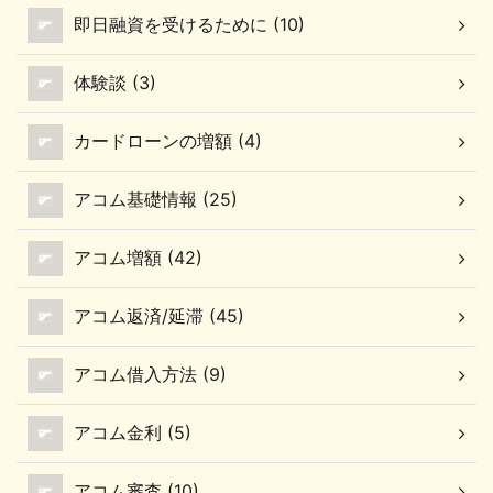
即日融資を受けるために (10)
ポイント 目安であるが
は、最初に設定される限
度額は「年収の5%」 ア
体験談 (3)
メックスカードの利用限
度額は、他社とは異なっ
カードローンの増額 (4)
ています。 他のクレカで
あれば、10万円〜最大
アコム基礎情報 (25)
500万円という形で利用
限度額が設 ...
アコム増額 (42)
アコム返済/延滞 (45)
アコム借入方法 (9)
アコム金利 (5)
アコム審査 (10)