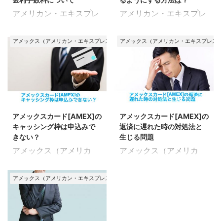
ードの限度額をオーバー
って、1人1人に応じた限
アメリカン・エキスプレ
アメリカン・エキスプレ
したらどうなる？ ここで
度額が設定されます。 で
ス（AMEX）カードの支
ス（AMEX）カードは分
のポイント カードの利用
は、利用限度額はどうや
払い方法ごとの手数料を
割払いができないのか？
が停止される アメックス
アメックス（アメリカン・エキスプレス）カード
アメックス（アメリカン・エキスプレス
って確認すればいいの
まとめたページです。 一
という疑問を解決するた
カードの限度額をオーバ
か？ 変更を申込む方法・
括払いは手数料無料です
めのページです。 アメッ
ーすると、カードの利用
手順は？ 詳しく見ていき
が、分割払い／リボ払い
クスカードはもともと一
が停止されます。 また、
ましょう。 アメックスカ
を利用すると手数料が生
括払い専用のクレカだっ
限度額オーバーを繰り返
ードの利用限度額を変更
じます。 いくらかかるの
たため、分割払いができ
2020/5/27
2020/6/1
すと、限度額が引き下げ
する方法 アメックスカー
か？ということとあわせ
ないと思い込んでいる方
られる可能性もありま
ドは他のクレカと異な
アメックスカード[AMEX]の
アメックスカード[AMEX]の
て、分割払い／リボ払い
が少なくありません。
す。 最悪の場合、強制解
り、利用限 ...
キャッシング枠は申込みで
返済に遅れた時の対処法と
の申込み方法も確認して
が、ある条件を満たせ
約措置が取 ...
きない？
生じる問題
いきましょう。 アメック
ば、アメックスカードで
アメックス（アメリカ
アメックス（アメリカ
スカードの支払い方法に
も分割払いを利用するこ
ン・エキスプレス）カー
ン・エキスプレス）カー
ついて アメックスカード
とができます。 その詳細
ドのキャッシング機能に
ドの返済遅れについて、
の支払い方法は下記の4
を見ていきましょう。 ア
アメックス（アメリカン・エキスプレス）カード
ついて、詳細をまとめた
詳細をまとめたページで
つがあります。 一括払い
メックスカードは分割払
ページです。 現在アメッ
す。 もし返済に遅れたら
（手数料無料） ボーナス
いができない？ 以前は一
クスカードは、新規でキ
どうやって支払えばいい
一括払い （要事前登録、
括払いしかできませんで