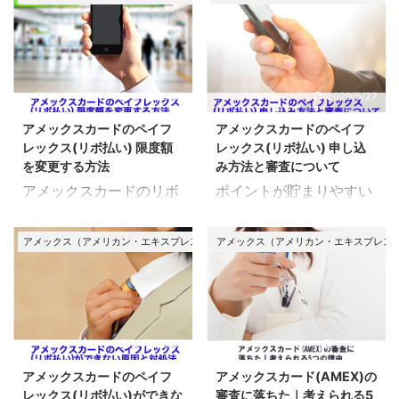
2020/5/27
2020/5/27
アメックスカードのペイフ
アメックスカードのペイフ
レックス(リボ払い) 限度額
レックス(リボ払い) 申し込
を変更する方法
み方法と審査について
アメックスカードのリボ
ポイントが貯まりやすい
払い（ペイフレックス）
アメックスカードです
は、最大で150万円まで
が、まとまった買い物や
アメックス（アメリカン・エキスプレス）カード
アメックス（アメリカン・エキスプレス
限度額を引き上げること
大きな買い物をすると、
ができます。 また、希望
一括での支払いが厳しく
に応じて引き下げること
なります。 そんな時に便
もできます。 ただ、引き
利なサービスが「ペイフ
上げ・増額の場合は所定
レックス（リボ払い）」
2024/8/27
2018/1/5
の審査に通過する必要が
です。 ただ、アメックス
アメックスカードのペイフ
アメックスカード(AMEX)の
あります。 限度額を変更
のリボ払いはちょっと厄
レックス(リボ払い)ができな
審査に落ちた｜考えられる5