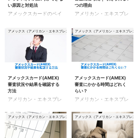
する方法とあわせて、審
介。 公式ページを見て
い原因と対処法
つの理由
査に通過するコツなども
も、申込み方法がわかり
アメックスカードのペイ
アメリカン・エキスプレ
確認していきましょう！
にくいからです。 そこ
フレックス（リボ払い）
ス（AMEX）カードで審
アメックスのリボ払い
で、このページで、ペイ
が使えない・できない時
査に落ちる原因をまとめ
（ペイフレックス）限度
フレックス（リボ払い）
アメックス（アメリカン・エキスプレス）カード
アメックス（アメリカン・エキスプレス
の原因と対処法をまとめ
たページです。 申込みは
額について ここでのポイ
の申込み方法と注意点を
ました。 入会して3ヶ月
誰でもできますが、
ント あとリボ・自動リボ
まとめてみました。 アメ
経過すると、自動的に追
100%確実に発行できる
の2種類がある 限度額は
ックスのリボ払いを利用
加されるリボ払い機能
わけではありません。 所
20万円〜150万円の範囲
したい！という方は、ぜ
「ペイフレックス」 です
定の審査に通過しなけれ
2022/3/20
2017/8/22
で設定される 審査によっ
ひチェックしてくださ
が、3ヶ月経ってもペイ
ば発行できないからで
て限度額が決まる アメッ
い。 アメックスのリボ払
アメックスカード(AMEX)
アメックスカード(AMEX)
フレックスが利用できな
す。 では、なぜ審査に落
クスカードのリボ払い
いには2つの種類がある
審査状況や結果を確認する
審査にかかる時間はどれく
いことがあります。 なぜ
ちてしまうのか？ 最申込
（ペイ ...
アメリカン・エキスプ ...
方法
らい？
ペイフレックス（リボ払
みをして審査に通過する
アメリカン・エキスプレ
アメリカン・エキスプレ
い）ができないのか？ ど
ためにはどうすればいい
ス（AMEX）カードの審
ス（AMEX）カードの審
うすれば利用できるよう
のか？ 詳しく見ていきま
査について、情報をまと
査時間について、詳細を
になるのか？ 詳細をチェ
しょう。 アメックスカー
アメックス（アメリカン・エキスプレス）カード
アメックス（アメリカン・エキスプレス
めたページです。 申込ん
まとめたページです。 ア
ックしていきましょう！
ドの審査に落ちた｜考え
でから時間が経っている
メックスカードは即日審
アメックスのペイフレッ
られる5つの理由 アメッ
のに、何の音沙汰もな
査に対応しておらず、他