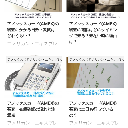
クス（リボ払い）を使う
クスカードの審査に落ち
い。 状況や結果を知りた
のクレカよりも審査に時
ための条件 ここでのポイ
る原因は、主に5つ考え
いけど、どうやって確認
間がかかります。 では、
2018/1/5
2020/5/27
ント 入会から3ヶ月を経
られます。 申込基準を満
すればいいのか？ その詳
どれくらいの時間がかか
ている ボーナス・分割払
たしていない 申込時に不
アメックスカード(AMEX)の
アメックスカード(AMEX)
細をチェックしていきま
るのか？少しでも短くす
いに登録していない 引き
備があった 収入面に問題
審査にかかる日数・期間は
審査の電話はどのタイミン
しょう。 アメックスカー
ることはできないのか？
落とし口 ...
があった ...
どれくらい？
グで来る？来ない時の理由
ド(AMEX) 審査状況や結
詳しく見ていきましょ
は？
アメリカン・エキスプレ
果を確認する方法 この記
う。 アメックスカードの
アメリカン・エキスプレ
ス（AMEX）カードの審
事をざっくりまとめると
審査にかかる時間はどれ
ス（AMEX）カードに申
査にかかる時間につい
申し込みから審査結果が
くらい？ 申込み・審査状
アメックス（アメリカン・エキスプレス）カード
アメックス（アメリカン・エキスプレス
込んだ後に届く、電話連
て、詳細をまとめたペー
届くまではやや時間がか
況によって前後します
絡について詳細をまとめ
ジです。 アメックスカー
かり、通常1週間～10日
が、目安は1週間〜10日
たページです。 アメック
ドは他のクレカよりも、
程度 3週間以上連絡がな
くらいです。 即日審査に
スカードに申込むと、在
審査に時間がかかる傾向
い場合は「お申し込み済
は対応しておらず、他の
籍確認の電話／結果連絡
にあります。 では、どれ
2020/5/27
2020/5/27
みの方専用窓口」へ電話
クレカに比べても審査に
の電話があります。 それ
くらい時間がかかるの
で確認 審査に時間がかか
時間がかかります。 長引
アメックスカード(AMEX)の
アメックスカード(AMEX)
ぞれどこに電話が来るの
か？ 少しでも時間を短縮
るのは、混んでいるとき
くと3週間以上かかるこ
審査｜在籍確認の流れと注
審査は土日も行っている
か？ 申込んでからどれく
することはできないの
や ...
とも。 ただ ...
意点
の？
らいで電話が来るのか？
か？ 詳しく見ていきまし
アメリカン・エキスプレ
アメリカン・エキスプレ
詳しく見ていきましょ
ょう。 アメックスカード