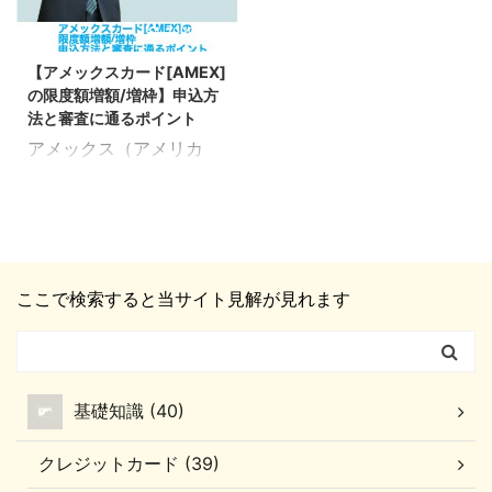
ャッシング機能を申込む
のか？ また、どのような
手数料無料） 分割払い
した。 が、今では「分割
ことができません。 です
問題が生じるのか？ 詳し
2020/5/27
（要事前登録、手数料あ
払い／リボ払い」による
が、提携会社が発行して
く見ていきましょう。 ア
り） リボ払い：ペイフレ
支払いも可能になってい
【アメックスカード[AMEX]
いるカードであれば申込
メックスカード[AMEX]
ックス （要事前登録、手
ます。 ただし、他のクレ
の限度額増額/増枠】申込方
み・利用が可能です。 キ
の返済に遅れた時の対処
数 ...
カとは異なり、 ...
法と審査に通るポイント
ャッシング可能なアメッ
法 ここでのポイント 早
アメックス（アメリカ
クスカードの種類や、ア
急に電話をする アメック
ン・エキスプレス）カー
メックスならではの特典
スカードの返済に遅れた
ドの限度額増額につい
について確認していきま
場合は、早急に電話をし
て、詳細をまとめたペー
しょう。 アメックスのキ
てください。 1分1秒でも
ジです。 一律の限度額が
ャッシング機能は申込み
早く電話をするのが好ま
設けられていないアメッ
ができない？ ここでのポ
しいです。 ちょっとくら
ここで検索すると当サイト見解が見れます
クスカードですが、どう
イント 2012年6月末をも
いなら遅れても...と安易
やって増額を申込めばい
ってサービスが廃止され
に考えるのは絶対にNG
いのか？ また、どうすれ
た 現在、アメックスカー
連絡先はお手持ちのアメ
ば審査に通過することが
ドのキャッシング機能は
ックスカード裏面に記載
基礎知識 (40)
できるのか？ 詳しく見て
申込むこと ...
...
いきましょう。 アメック
クレジットカード (39)
スカード[AMEX]の利用
限度額について ここでの