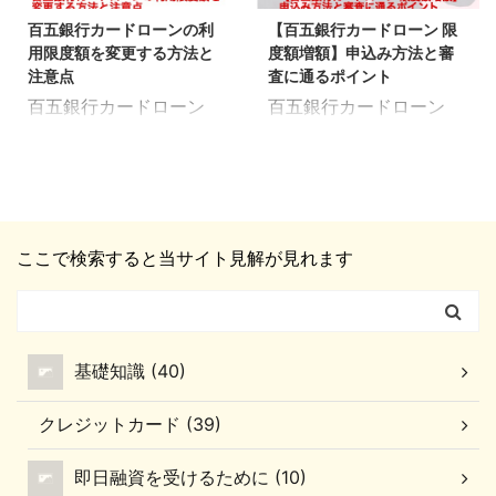
ますが、引き落としがで
に通過しないと引き上げ
す言葉に「延滞」と「遅
ない場合は相談する 百五
百五銀行カードローンの利
【百五銀行カードローン 限
きないと「遅延」扱いに
ることができません。 申
延」があります。 似たよ
銀行カードローン
用限度額を変更する方法と
度額増額】申込み方法と審
なります。 そして、様々
込み方法とあわせて、審
うな意味合 ...
（DREAM）は、毎 ...
注意点
査に通るポイント
なペナルティが生じま
査に通過するためのコツ
百五銀行カードローン
百五銀行カードローン
す。 百五銀行カードロー
をチェックしていきまし
（百五マイカード
「百五マイカード
ン｜返済に遅れた時の対
ょう！ 百五銀行カードロ
DREAM）の利用限度額
（DREAM）」の限度額
処法 ここでのポイント
ーンの限度額引き上げを
の変更について、情報を
を増額したい！ 限度額を
百五銀行にすぐ電話 お金
申込む方法 百五マイカー
まとめました。 百五銀行
増額するためには、所定
がある場合は早急に支払
ド DREAMの引き上げは
マイカード DREAM（ド
の審査に通過する必要が
う お金がない場合は返済
「ネット」もしくは「電
ここで検索すると当サイト見解が見れます
リーム）は、希望に応じ
あります。 では、増額審
の相談をする 百五銀行カ
話」で申込みます。 FAX
て増額・減額を申込めま
査ではどのようなことが
ードローン（百五マイカ
でも申込むことができま
す。 限度額の範囲は10
チェックされるのか？ 審
ード DREAM）の返済に
すが、申込書類を準備→
万円〜500万円。 300万
査に通過するためにはど
遅れた時は、すぐに電話
送信す ...
基礎知識 (40)
円までは10万円単位、以
うすればいいのか？ 増額
連絡をしてく ...
降は50万円単位の変更と
の申込み方法と合わせ
クレジットカード (39)
なります。 限度額の変更
て、審査の基準をチェッ
を申込む方法とあわせ
クしていきましょう。 百
即日融資を受けるために (10)
て、申込み時に注意する
五銀行カードローン