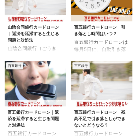
2020/5/27
2020/5/27
山陰合同銀行カードローン
百五銀行カードローン｜引
｜返済を延滞すると生じる
き落とし時間はいつ？
問題と対処法
百五銀行カードローンは
山陰合同銀行（ごうぎ
毎月5日に、自動引き落
ん）カードローンの返済
としで返済が行われま
を延滞すると、さまざま
す。 でも、5日の何時に
百五銀行
百五銀行
なペナルティが生じま
引き落としが行われるの
す。 短期間の遅れならま
かは記載がありません。
だしも、数ヶ月に渡って
では、何時に引き落とさ
滞納すると、延滞金もか
れるのか？ 当日入金でも
さみます。 では、返済を
間に合うのか？ 詳細をチ
2020/5/27
2020/5/27
延滞したらどうすればい
ェックしていきましょ
百五銀行カードローン｜返
百五銀行カードローン｜残
いのか？ どのようなペナ
う。 百五銀行カードロー
済を延滞すると生じる問題
高不足で引き落としができ
ルティが生じるのか？ 詳
ンの引き落とし時間はい
と対処法
ないとどうなる？
細をチェックしていきま
つ？何時？ ここでのポイ
百五銀行カードローン
百五銀行カードローン
しょう。 延滞の定義｜遅