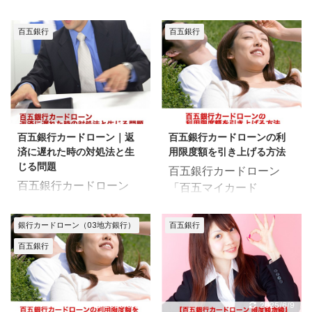
ント 百五銀行の店舗ごと
（百五マイカード
（百五マイカード
延との違いとは？ ここで
に異なる 引き落としのパ
DREAM）の返済を長期
DREAM）の返済は、毎
のポイント 延滞：61日
百五銀行
百五銀行
ターンは3つある 百五銀
間滞納すると、延滞とい
月5日に自動引き落とし
以上または3ヶ月以上の
行カードローンの引き落
う扱いになります。 短期
で行われます。 引き落と
返済遅れ 遅延：61日未
とし時間は、百五銀行の
間の返済遅れよりも重い
し前日までに入金してお
満の返済遅れ（短期間の
店舗ごとに異なります。
ペナルティが生じ、最悪
けば、返済に遅れる心配
遅れ） 返済遅れを指す言
なので、引き落とし日の
の場合は強制解約になり
はありません。 ですが、
2020/5/27
2020/5/27
葉に「延滞」と「遅延」
何時に処理が行われるの
ます。 では、延滞すると
入金を忘れて残高不足を
の2つがあります。 同じ
か？正確に断言すること
百五銀行カードローン｜返
百五銀行カードローンの利
どのようなペナルティが
起こすと、様々なペナル
ような言葉ですが、金融
ができませ ...
済に遅れた時の対処法と生
用限度額を引き上げる方法
生じるのか？ 延滞した、
ティが生じます。 ペナル
業界では上 ...
じる問題
百五銀行カードローン
しそうな時はどうすれば
ティの詳細とあわせて、
百五銀行カードローン
「百五マイカード
いいのか？ 詳しく見てい
残高不足を起こした時の
（百五マイカード
DREAM」の限度額引き
きましょう。 延滞の定義
対処法をチェックしてい
DREAM）の返済に遅れ
上げについて、詳細をま
｜遅延との違いとは？ こ
きましょう！ 百五銀行カ
銀行カードローン（03地方銀行）
百五銀行
たら、どうすればいいの
とめました。 百五マイカ
こでのポイント 延滞：
ードローン｜残高不足を
百五銀行
か？ また、どのような問
ード DREAMは最大500
61日以上または3ヶ月以
起こした時の対処法 ここ
題が生じるのか？につい
万円まで、利用限度額を
上の返済遅れ 遅延：61
でのポイント 百五銀行に
てまとめました。 自動引
引き上げることができま
日未満の返済遅れ（短期
すぐ電話 お金があるなら
き落としで返済が行われ
す。 ですが、所定の審査
2020/5/27
2025/6/9
間の遅れ） 返済遅れを指
すぐに支払う すぐ支払え