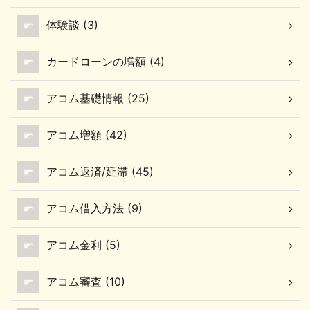
ことも確認していきまし
（DREAM）の限度額増
ょう。 百五銀行カードロ
額を申込む方法 ここでの
体験談 (3)
ーンの限度額変更につい
ポイント ネット・電話で
て 百五銀行カードローン
申込む FAXでも申込める
カードローンの増額 (4)
の限度額は「増額」だけ
けど手間がかかる 百五銀
でなく「減額」も申込む
行カードローン
アコム基礎情報 (25)
ことができます。 限度額
（DREAM）は、ネット
に達し ...
や電話で増額を申込むこ
アコム増額 (42)
...
アコム返済/延滞 (45)
アコム借入方法 (9)
アコム金利 (5)
アコム審査 (10)