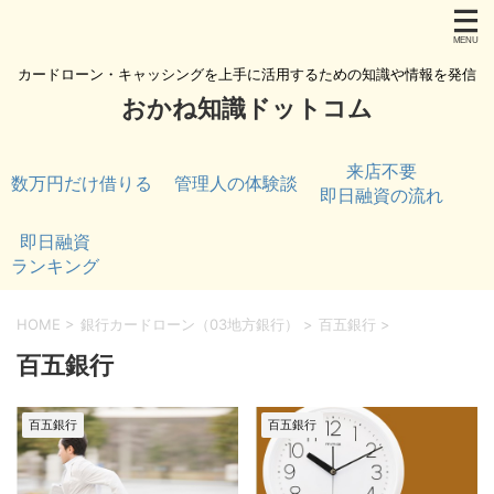
カードローン・キャッシングを上手に活用するための知識や情報を発信
おかね知識ドットコム
来店不要
数万円だけ借りる
管理人の体験談
即日融資の流れ
即日融資
ランキング
HOME
>
銀行カードローン（03地方銀行）
>
百五銀行
>
百五銀行
百五銀行
百五銀行