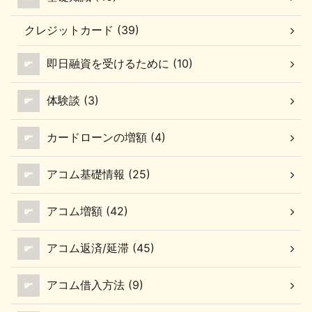
限度額増額に欠かせない
クレジットカード (39)
ポイント この3点を確認
していきます。 北洋銀行
即日融資を受けるために (10)
カードローン[スーパー
アルカ] 限度額増額は電
話で申込み ここでのポイ
体験談 (3)
ント アルカ支店に電話を
して限度額の増額を申し
カードローンの増額 (4)
込む スーパーアルカの限
度額増額は 「電話」から
アコム基礎情報 (25)
申込むことができ ...
アコム増額 (42)
アコム返済/延滞 (45)
アコム借入方法 (9)