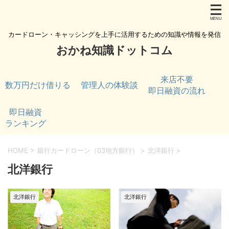
カードローン・キャッシングを上手に活用するための知識や情報を発信
おかね知識ドットコム
来店不要
数万円だけ借りる
管理人の体験談
即日融資の流れ
即日融資
ランキング
HOME
>
銀行カードローン（03地方銀行）
>
北洋銀行
>
北洋銀行
北洋銀行
北洋銀行