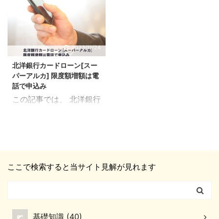
いては 下記のように定義
容をお届けしていきま
う内容をお届けしていき
されています。 遅延：比
す。 スーパーアルカは限
ます。 返済日に1日でも
較的短期間の返済遅れ 延
度額の範囲内で、 繰り返
遅れてしまうと、 「遅
滞：61日以上、または3
し追加融資を受けること
延」とみなされます。 返
2023/11/24
ヶ月以上に渡る返済遅れ
ができます。 追加融資を
済に遅れた時の対処法 返
比較するとわかるように
北洋銀行カードローン[スー
受ける方法 限度額と金利
済に遅れると生じる3つ
「延滞」の方 ...
パーアルカ] 限度額増額は電
追加融資を受ける時の注
の問題 これらについてま
話で申込み
意点 これらについてまと
とめました。 北洋銀行カ
この記事では、 北洋銀行
めました。 北洋銀行カー
ードローン[スーパーア
カードローン[スーパー
ドローン[スーパーアル
ルカ] 返済に遅れた時の
アルカ] 限度額増額は電
カ] 追加融資を受ける方
対処 ここでのポイント
話で申込み という内容を
法 スーパーアルカの追加
遅れそうだとわかった時
お届けしていきます。 カ
融資は、 北洋銀行ATM
点で、事前に電話する ス
ードローン[スーパーア
や全国のコンビニATMか
ーパーアルカの返済日は
ここで検索すると当サイト見解が見れます
ルカ]は、 保証会社の審
ら 受けることができま
「毎月10日」となってい
査により、 限度額を増額
す。 ATMからお金を引
ます。 （休業日の場合は
することも可能です。 限
き出す手順と同じで、 ス
翌営業日） また、返済方
度額増額の申込み方法 ス
ーパーアルカの専用 ...
法はATMからの返 ...
基礎知識 (40)
ーパーアルカの保証会社