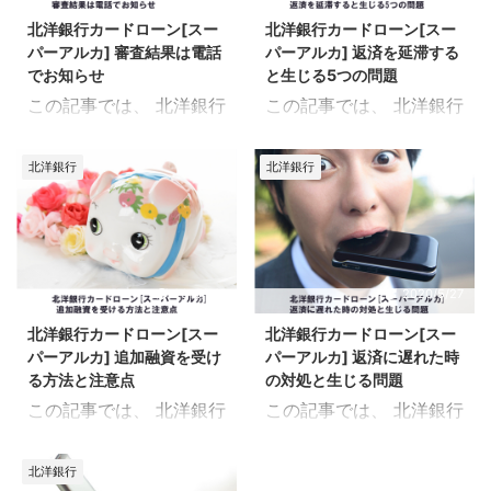
員・契約社員・派遣社
了するコツ 即日融資を受
っています。 北洋銀行カ
入証明書不要、 310万円
北洋銀行カードローン[スー
北洋銀行カードローン[スー
員・ アルバイト・パート
けるためのコツ これらに
ードローン[スーパーア
以上で収入証明 ...
パーアルカ] 審査結果は電話
パーアルカ] 返済を延滞する
雇用形態別の在籍確認の
ついてまとめました。 北
...
でお知らせ
と生じる5つの問題
流れを 確認していきま
洋銀行カードローン[ス
この記事では、 北洋銀行
この記事では、 北洋銀行
す。
ーパーアルカ] 審査時間
カードローン[スーパー
カードローン[スーパー
を最短で完了するコツ 申
アルカ] 審査結果は電話
アルカ] 返済を延滞する
込みは電話で行う 平日の
北洋銀行
北洋銀行
でお知らせ という内容を
と生じる5つの問題 とい
午前中に申込む 在籍確認
お届けしていきます。 カ
う内容をお届けしていき
をスムーズに済ませる 審
ードローン[スーパーア
ます。 長期間に渡る返済
査時間を最短の15分で完
ルカ]は、 申込みから審
遅れのことを 「延滞」と
了するコツは 上記の3点
査回答までの時間が 最短
言います。 遅延と延滞の
2018/2/6
2020/5/27
になります。 ただし、申
15分となっています。
違い 延滞すると生じる5
込み・審査状況によって
北洋銀行カードローン[スー
北洋銀行カードローン[スー
申込み方法 審査結果のお
つの問題 これらについて
は 審査時間が ...
パーアルカ] 追加融資を受け
パーアルカ] 返済に遅れた時
知らせについて お知らせ
まとめました。 「遅延」
る方法と注意点
の対処と生じる問題
された後の流れ これらに
と「延滞」の違い 一般的
この記事では、 北洋銀行
この記事では、 北洋銀行
ついてまとめました。
にはどちらも同じような
カードローン[スーパー
カードローン[スーパー
意味合いで 使われる言葉
アルカ] 追加融資を受け
アルカ] 返済に遅れた時
です。 が、金融業界にお
北洋銀行
る方法と注意点 という内
の対処と生じる問題 とい