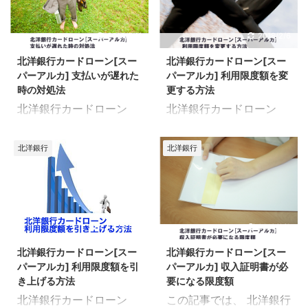
2018/7/11
2018/2/6
北洋銀行カードローン[スー
北洋銀行カードローン[スー
パーアルカ] 支払いが遅れた
パーアルカ] 利用限度額を変
時の対処法
更する方法
北洋銀行カードローン
北洋銀行カードローン
[スーパーアルカ]の支払
[スーパーアルカ]の限度
いに遅れた時の対処法や
額変更について、詳細を
北洋銀行
北洋銀行
生じる問題を詳しくまと
まとめたページです。 限
めたページです。 １日で
度額を変更してもらいた
も支払いに遅れると、遅
い...そのためには、申込
延扱いとなり各種問題が
み・審査が必要になりま
生じるので、すぐに対応
す。 申込み方法や審査で
2017/11/12
2018/2/6
することが重要になりま
チェックされる項目、限
北洋銀行カードローン[スー
北洋銀行カードローン[スー
す。 どのように対応すれ
度額の反映を成功させる
パーアルカ] 利用限度額を引
パーアルカ] 収入証明書が必
ばいいのか？どんな問題
コツなどを確認していき
き上げる方法
要になる限度額
が生じるのか？ 確認して
ましょう。 北洋銀行カ
北洋銀行カードローン
この記事では、 北洋銀行
いきましょう。 北洋銀行
ードローン[スーパーア