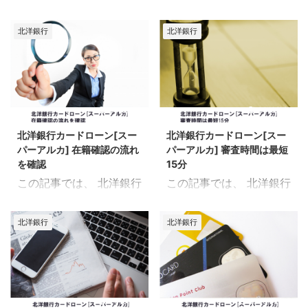
[スーパーアルカ]の限度
カードローン[スーパー
カードローン[スーパー
ルカ] 限度額と金利につ
額引き上げについて、情
アルカ] 収入証明書が必
アルカ] 支払いが遅れた
いて スーパーアルカの限
北洋銀行
北洋銀行
報をまとめたページで
要になる限度額 という内
時の対処法 スーパーアル
度額は「10万円〜1,000
す。 限度額の範囲内で何
容をお届けしていきま
カの支払いに遅れた場合
万円」、金利は「年
度でも借入れできます
す。 スーパーアルカは収
は、取引店もしくはアル
14.70%〜1.9%」となって
が、限度額以上に借りた
入証明書不要で 申込むこ
カ支店に連絡をします。
います。 収入証明書の提
い...と思う時がありま
とができます。 が、一定
2018/2/6
2018/2/6
【北洋銀行アルカ支店】
出なしでも限度額を変更
す。 スーパーアルカの限
額を超える場合は、 収入
電話番号：0120-608-
できますが、諸条件によ
北洋銀行カードローン[スー
北洋銀行カードローン[スー
度額引き上げはどうやっ
証明書が必要となりま
599 受付時間：9時〜2
っては提 ...
パーアルカ] 在籍確認の流れ
パーアルカ] 審査時間は最短
て申込むのか？また、審
す。 収入証明書が必要と
...
を確認
15分
査でチェックされる項目
なる限度額 収入証明書の
この記事では、 北洋銀行
この記事では、 北洋銀行
は何なのか？ 詳細を確認
発行手順 これらについて
カードローン[スーパー
カードローン[スーパー
していきましょう。 北洋
まとめました。 北洋銀行
アルカ] 在籍確認の流れ
アルカ] 審査時間は最短
銀行カードローン[スー
カードローン[スーパー
北洋銀行
北洋銀行
を確認という 内容をお届
15分という内容を お届
パーアルカ] 限度額と金
アルカ] 収入証明書が必
けしていきます。 カード
けしていきます。 カード
利について スーパーアル
要となる限度額 限度額が
ローン[スーパーアルカ]
ローンスーパーアルカは
カの限度額は「10万円〜
300万円を超えると、 収
では、 審査の一環で在籍
審査時間が最短15分で
1,000万円」、金利は
入証明書が必要となりま
確認が行われます。 正社
す。 審査時間を最短で完
2018/2/7
2018/12/23
「年14.70%〜1.9%」とな
す。 「300万円以下は収