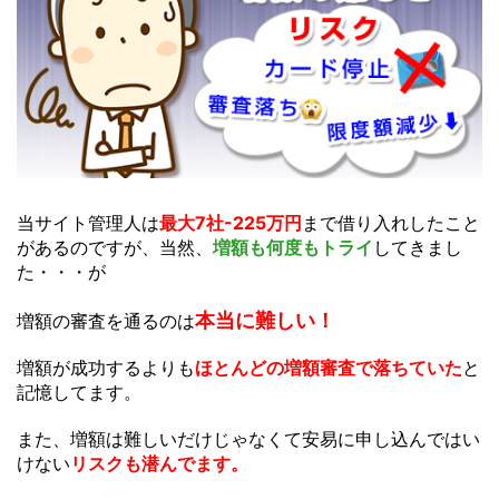
当サイト管理人は
最大7社-225万円
まで借り入れしたこと
があるのですが、当然、
増額も何度もトライ
してきまし
た・・・が
本当に難しい！
増額の審査を通るのは
増額が成功するよりも
ほとんどの増額審査で落ちていた
と
記憶してます。
また、増額は難しいだけじゃなくて安易に申し込んではい
けない
リスクも潜んでます。