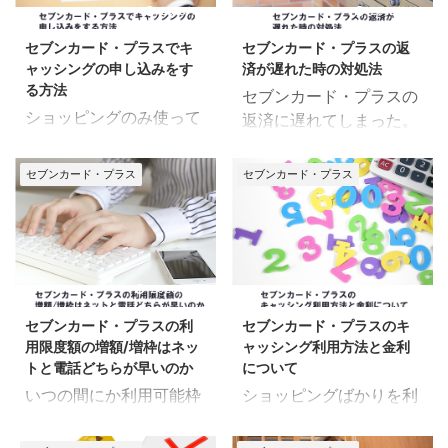
「引き落としが残高不足
上げるにはどうするの
2018/1/8
2018/8/21
だったらどうなるのか」
か」 「利用限度額引き上
セブンカード・プラスでキ
セブンカード・プラスの返
「残高不足だったらどう
げの審査について」 とい
ャッシングの申し込みをす
済が遅れた時の対処法
すればいいのか」 「残高
った内容についてご紹介
る方法
セブンカード・プラスの
不足だった時の支払い方
していきます。 セブンカ
ショッピングのみ使って
返済に遅れてしまった。
法」 といった内容につい
ード・プラスの利用限度
いたが、キャッシングも
クレジットカードを使っ
てご紹介していきます。
額引き上げはどうすれば
使いたくなった。 クレジ
ていると、よくある話で
お金が足りないからこの
できるのか セブンカー
セブンカード・プラス
セブンカード・プラス
ットカードを使っている
す。 今回は、そうなった
返済は後回しにしよう お
ド・プラスの利用限度額
と、キャッシングも使い
時に気になる 「返済が遅
金に苦しい時そう思いが
のを引き上げる場合は、
たくなりますよね。 今回
れたらどうなるのか」
ちですが、返済を遅らせ
「インターネット」「電
は、セブンカード・プラ
「返済が遅れた時の支払
てしまうとのちのち取り
話」のどちらかで申し込
スを利用している方に向
方法」 といった内容をご
2020/5/27
2018/1/8
返しのつかない不利な状
みましょう。これは「シ
けて 「キャッシングサー
紹介していきます。 セブ
況になるので絶対ダメで
ョッピング」「キャッシ
セブンカード・プラスの利
セブンカード・プラスのキ
ビスについて」 「キャッ
ンカード・プラスの返済
す。 こんな時、誰にも知
ング」とも同じです。 イ
用限度額の増額/増枠はネッ
ャッシング利用方法と金利
シングの申し込み方法」
が遅れたらどうなるのか
られず素 ...
ンターネットで申 ...
トと電話どちらが早いのか
について
「いつキャッシングを使
セブンカード・プラスの
いつの間にか利用可能枠
ショッピングばかりを利
えるようになるのか」 に
返済が遅れてしまった
が、残りわずかになって
用してたが、キャッシン
ついてご紹介いきます。
ら、カード会社より「遅
いた。 そうなったら、利
グも利用したい。 だけ