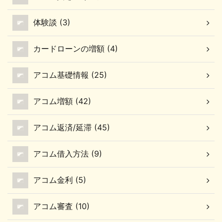
ド・プラスの利用限度額
回払いでは、金利手数料
増額/増枠の申し込み方
はなし リボ払いでは、実
体験談 (3)
法 ここでのポイント ネ
質年率15.00％の金利手
ットからは、JCBカード
数料がかかる 分割払いで
カードローンの増額 (4)
なら「My JCB」、VIS ...
は、実質年率15.00％の
...
アコム基礎情報 (25)
アコム増額 (42)
アコム返済/延滞 (45)
アコム借入方法 (9)
アコム金利 (5)
アコム審査 (10)