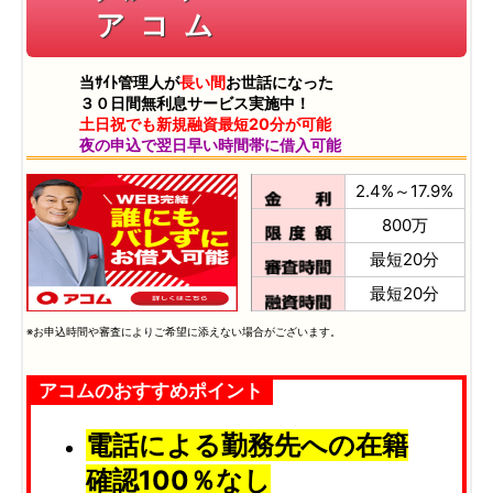
アコム
当ｻｲﾄ管理人が
長い間
お世話になった
３０日間無利息サービス実施中！
土日祝でも新規融資最短20分が可能
夜の申込で翌日早い時間帯に借入可能
2.4%～17.9%
800万
最短20分
最短20分
※お申込時間や審査によりご希望に添えない場合がございます。
アコムのおすすめポイント
電話による勤務先への在籍
確認100％なし