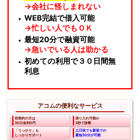
→会社に怪しまれない
WEB完結で借入可能
→忙しい人でもＯＫ
最短20分で融資可能
→急いでいる人は助かる
初めての利用で３０日間無
利息
アコムの便利なサービス
初契約の方は
借り入れ可能か
30日金利0円
3秒で診断
「うっかり」も
土日祝でも新規での
しっかりサポート
最短20分が可能