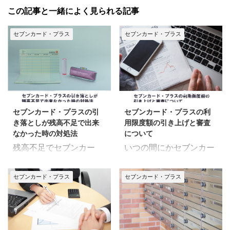
この記事と一緒によく見られる記事
セブンカード・プラス
セブンカード・プラス
2020/5/27
2018/5/14
セブンカード・プラスの引
セブンカード・プラスの利
き落としが残高不足で出来
用限度額の引き上げと審査
なかった時の対処法
について
残高不足でセブンカー
いつの間にかセブンカー
ド・プラスの引き落とし
ド・プラスの利用可能残
がされなかった。 引き落
高が少なくなっていた。
セブンカード・プラス
セブンカード・プラス
としの支払いだと、たま
そうなったら、限度額引
にありますよね。 今回の
き上げを考えたいのです
記事では 「残高不足でも
が・・・ 今回の記事で
引き落としされるのか」
は、 「利用限度額を引き