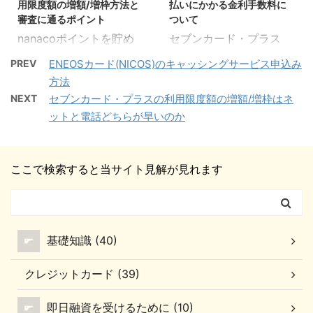
「ショッピング」「キャ
なので、セブンカード・
用限度額の増額/増枠方法と
払いにかかる金利手数料に
容をご紹介していきま
込み（切替）の審査時間
ッシ ...
プラスを ...
審査に通るポイント
ついて
す。 キャッシングが利用
について」 についてご紹
nanacoポイントを貯め
セブンカード・プラス
できない理由とその対処
介していきます。 セブン
やすく、イトーヨーカド
は、サービス内容・支払
法 キャッシングの申し込
カードの申し込みについ
PREV
ENEOSカード(NICOS)のキャッシングサービス申込み
ーやセブンイレブンを頻
い方法で金利手数料が異
みをしていない 対処法
て 2014年8月31日でセブ
方法
繁に使うならメインカー
なります。 セブンカー
「クレジットインターネ
ンカードの新規募集を終
NEXT
セブンカード・プラスの利用限度額の増額/増枠はネ
ドにしたい「セブンカー
ド・プラスの金利手数料
ットサービス」からキャ
了しています。 ですの
ットと電話どちらが早いのか
ド・プラス」。 この記事
のことを知らない人も少
ッシングサービスを申し
で、現在も募集している
では、セブンカード・プ
なくありません。 今回の
込む セブンカード・プラ
のはセブンカードの後継
ラスの利用限度額増額/
記事は 「ショッピングの
スのキャッシングサービ
となるセブンカード・プ
ここで検索すると当サイト見解が見れます
増枠について 「利用限度
金利手数料はいくらかか
スを申し込んでいない時
ラスです。 新規でのセブ
額の増額/増枠の申し込
るのか」 「キャッシング
には利用できません。 キ
...
み方法」 「利用限度額増
の金利手数料はいくらか
ャッシング ...
額時の審査に通るポイン
かるのか」 「金利手数料
ト」 「審査にかかる時間
を安くする方法」 といっ
基礎知識 (40)
や在籍確認の有無」 「増
た内容をご紹介していき
額/増枠審査のリスク」
ます。 ショッピングの金
クレジットカード (39)
以上のような点をまとめ
利手数料について ここで
ています。 セブンカー
のポイント 1回払いと2
即日融資を受けるために (10)