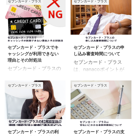
セブンカード・プラスの
セブンカード・プラス
セブンカード・プラス
延」として扱われます。
用限度額の増額をしたい
ど、キャッシングについ
キャッシングサービスに
返済が遅れてしまうと、
ところですが・・・ 今回
てよく分からない・・・
ついて セブンカード・プ
以下のようなリスクがあ
はセブンカード・プラス
今回は、セブンカード・
ラスのキャッシングサー
ります。 ハガキ（電話）
を利用している方へ 「利
プラスを利用している方
ビスは、以下のようにな
での催促 セブンカード・
用限度額の増額はできる
へ 「キャッシングはどう
2018/12/6
2018/1/8
ります。 融資利息：実質
プラスの返済が遅れると
のか」 「利用限度額の審
やってできるのか」 「キ
年率18.00％ 利用額単
カード会社よりハガキ
セブンカード・プラスでキ
セブンカード・プラスの申
査について」 「ネットと
ャッシングの金利はいく
位：1万円単位 利用可能
（電話）の催 ...
ャッシングが利用できない
し込み審査時間について
電話どちらが早いのか」
らなのか」 「キャッシン
額 ...
理由とその対処法
セブンカード・プラス
「利用限度額の上限につ
グの支払いはどうやるの
セブンカード・プラスの
は、nanacoポイントが
いて」 といった内容をご
か」 といった内容をご紹
キャッシングが利用でき
たまる人気カードです。
紹介します。 セブンカー
介します。 セブンカー
なかった。 キャッシング
セブンカード・プラスの
ド・プラスで利用限度額
ド・プラスのキャッシン
セブンカード・プラス
セブンカード・プラス
サービスが利用できなく
申し込みで、気になるの
の増額はできるのか ここ
グサービスについて セブ
なる理由はいくつかあり
が審査時間ですよね。 今
でのポイント セブンカー
ンカード・プラスのキャ
ます。 今回は、 「キャ
回の記事は、 「セブンカ
ド・プラスでは利用限度
ッシングは、1回1万円単
ッシングが利用できない
ード・プラスの申し込み
額を増額できる セブンカ
位での利用となります。
理由は何なのか」 「キャ
はできるのか」 「セブン
2020/6/7
2020/5/27
ード・プラスでは利用限
利用可能枠の上限につい
ッシングが利用できない
カード・プラスの申し込
度額を増額できます。
ては、50万円までです。
セブンカード・プラスの利
セブンカード・プラスの支
時の対処法」 といった内
み（切替）方法」 「申し