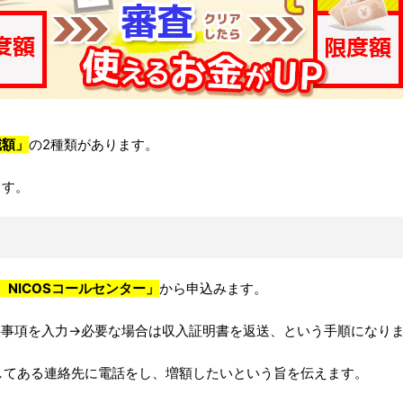
減額」
の2種類があります。
ます。
話 NICOSコールセンター」
から申込みます。
→必要事項を入力→必要な場合は収入証明書を返送、という手順になり
載してある連絡先に電話をし、増額したいという旨を伝えます。