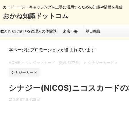
カードローン・キャッシングを上手に活用するための知識や情報を発信
おかね知識ドットコム
数万円だけ借りる
管理人の体験談
来店不要
即日融資
即日融資の流れ
ランキング
本ページはプロモーションが含まれています
HOME
>
クレジットカード（交通.航空系）
>
シナジーカード
>
シナジーカード
シナジー(NICOS)ニコスカー
2018年6月28日