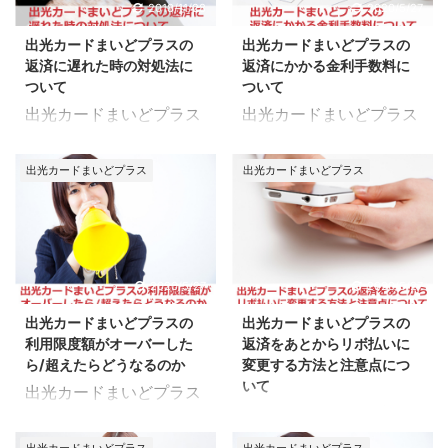
2018/11/28
2020/5/27
出光カードまいどプラスの
出光カードまいどプラスの
返済に遅れた時の対処法に
返済にかかる金利手数料に
ついて
ついて
出光カードまいどプラス
出光カードまいどプラス
の返済に遅れた時の対処
の返済にかかる金利手数
法について、ご紹介して
料について、ご紹介して
出光カードまいどプラス
出光カードまいどプラス
いきます。 「返済に遅れ
いきます。 カードの利用
てしまいそう」「お金が
明細を見ていると、なぜ
なくて返済に遅れてい
この金利手数料になって
る」ような状況の方は、
いるのか疑問に感じるこ
返済に遅れてしまうとど
ともあるかと思います。
2020/5/27
2020/5/27
うなるのか心配になるか
この記事では、出光カー
出光カードまいどプラスの
出光カードまいどプラスの
と思います。 この記事で
ドまいどプラスの金利手
利用限度額がオーバーした
返済をあとからリボ払いに
は、出光カードまいどプ
数料、金利手数料を抑え
ら/超えたらどうなるのか
変更する方法と注意点につ
ラスの返済に遅れた時の
るためのポイントについ
いて
出光カードまいどプラス
対処法、返済遅れを放置
てまとめてみました。 シ
出光カードまいどプラス
の利用限度額がオーバー
しているとどうなるの
ョッピング枠の金利手数
の返済をあとからリボ払
したら/超えたらどうな