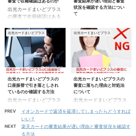
審査で在籍確認はあるのか
審査結果が遅い理由と審査
この記事では、出光カー
光カードまいどプラスの
ではあとからリボ払いに
ーバーすると出光カ ...
状況を確認する方法につい
出光カードまいどプラス
ドまいどプラスを解約す
キャッシング枠の設定・
変更できる 申込み方 ...
て
の審査で在籍確認はある
る手続き方法、解約する
申し込み方法、キャッシ
出光カードまいどプラス
のかについて、ご紹介し
時の注意点についてまと
ング審査に通過するため
の審査結果が遅い理由
ていきます。 カードに申
めみてみました。 出光カ
の3つのポイントについ
出光カードまいどプラス
出光カードまいどプラス
と、審査状況を確認する
込み後、審査で在籍確認
ードまいどプラスを解約
てまとめてみました。 出
方法についてご紹介して
がある場合は、会社の人
する手続き方法について
光カードまいどプラスの
いきます。 カードの申込
に怪しまれたくない方も
ここでのポイント 解約手
キャッシング枠の設定・
みをしたけれど審査の結
いるかと思います。 この
続きは電話連絡をする ウ
申し込み方法 ここでのポ
果が遅い時や、審査の結
記事では、出光カードま
2020/5/27
2020/5/27
ェブステーション(オン
イント カード発行後でも
果通知がなかなか届かな
いどプラス審査での在籍
ライン)では解約手続き
申し込み可能 出光カード
出光カードまいどプラスの
出光カードまいどプラスの
いと不安になりますよ
確認、会社に在籍確認が
ができない 出光カードま
会員サービスデスクから
口座振替で引き落としされ
審査に落ちた理由と対処法
ね。 この記事では、出光
きた場合のポイントにつ
いどプラスを ...
電話申し込みをす ...
ているのか確認する方法
について
カードまいどプラスの審
いてまとめてみました。
出光カードまいどプラス
出光カードまいどプラス
査結果が遅くなる理由、
出光カードまいどプラス
の口座振替で引き落とし
の審査に落ちた理由と対
審査状況を確認する方法
の審査で在籍確認はある
PREV
イオンカードで返済を延滞してしまったらどうすれば
されているのかを確認す
処法について、ご紹介し
についてまとめてみまし
のか ここでのポイント
いい？
る方法について、ご紹介
ていきます。 出光カード
た。 出光カードまいどプ
出光カードから在籍確認
NEXT
楽天カードの審査結果が遅い理由と審査状況を確認す
していきます。 引き落と
まいどプラスの審査に落
ラスの審査期間について
の電話がくる場合がある
る方法