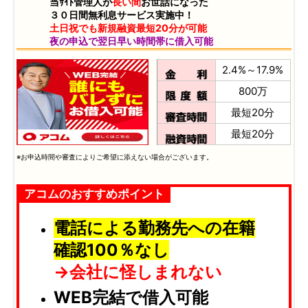
当ｻｲﾄ管理人が
長い間
お世話になった
３０日間無利息サービス実施中！
土日祝でも新規融資最短20分が可能
夜の申込で翌日早い時間帯に借入可能
2.4%～17.9%
800万
最短20分
最短20分
※お申込時間や審査によりご希望に添えない場合がございます。
アコムのおすすめポイント
電話による勤務先への在籍
確認100％なし
→会社に怪しまれない
WEB完結で借入可能