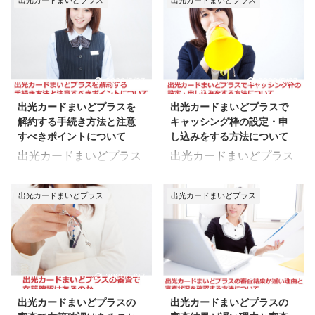
か、についてまとめてみ
料について ここでのポイ
出光カードまいどプラス
出光カードまいどプラス
いに変更する方法と注意
るのか、についてご紹介
ました。 出光カードまい
ント 1回払い・2回払
点について、ご紹介して
していきます。 利用限度
どプラスの返済遅れが発
い・ボーナス一括払いは
いきます。 分割払いに申
額をオーバーして利用し
覚したら 出光カードまい
金利手数料なし 分割払
込みをしたけれど、限度
ていた場合、カード会社
どプラスの返済に遅れて
い・ボーナス2回払い・
額が超えていて利用でき
から怒られてしまった
2020/5/27
2020/5/27
いることが分かってしま
リボ払いは金利手数料あ
ない場合は、あとからリ
り、なにかしらのペナル
ったら「なにかペナルテ
り 出光カードまいどプラ
出光カードまいどプラスを
出光カードまいどプラスで
ボ払いにする選択肢もあ
ティを課されてしまうの
ィがあるのか」「これか
スのショッピング枠を利
解約する手続き方法と注意
キャッシング枠の設定・申
るかと思います。 この記
ではないかと不安に感じ
らどうすればいいのか」
用した場合は、返 ...
すべきポイントについて
し込みをする方法について
事では、出光カードまい
る方がいるかもしれませ
...
出光カードまいどプラス
出光カードまいどプラス
どプラスの支払い方法を
ん。 この記事では、出光
を解約する手続き方法と
でキャッシング枠の設
あとからリボ払いに変更
カードまいどプラスの利
注意すべきポイントにつ
定・申し込みをする方法
する方法、あとからリボ
用限度額がオーバーした
出光カードまいどプラス
出光カードまいどプラス
いて、ご紹介していきま
についてご紹介していき
払いにする時の注意点に
らどうなるのか、オーバ
す。 クレジットカードの
ます。 急な用事で現金が
ついてまとめてみまし
ーした支払い分について
利用がなかったり、カー
必要になったり、ショッ
た。 出光カードまいどプ
まとめてみました。 出光
ドの枚数を整理したい場
ピング枠だけでなくキャ
ラスの支払い方法をあと
カードまいどプラスの利
合などで、解約手続きの
ッシング枠も利用したく
2020/5/27
2020/5/27
からリボ払いに変更する
用限度額がオーバーした
検討をしている方もいる
なることがあるかと思い
方法 ここでのポイント
らどうなるのか ここでの
出光カードまいどプラスの
出光カードまいどプラスの
のではないでしょうか。
ます。 この記事では、出
出光カードまいどプラス
ポイント 利用限度額がオ