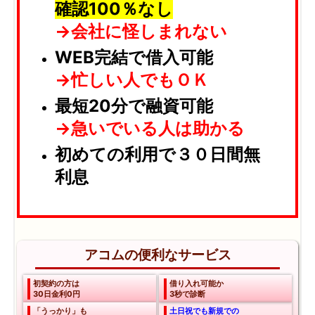
確認100％なし
→会社に怪しまれない
WEB完結で借入可能
→忙しい人でもＯＫ
最短20分で融資可能
→急いでいる人は助かる
初めての利用で３０日間無
利息
アコムの便利なサービス
初契約の方は
借り入れ可能か
30日金利0円
3秒で診断
「うっかり」も
土日祝でも新規での