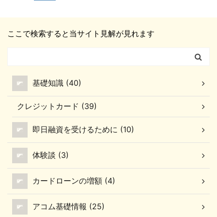
し日までに口座入金すれ
ちてしまったけれど、ど
ここでのポイント 審査期
在籍確認は会社が実在す
ば良いのは分かっている
うしてもカードを作りた
間は「申込み方法」「審
るのか、会社に在籍して
けれど、外せない用事な
い方もいるかと思いま
査状況」「郵送状況」に
いるのかを確認すること
ここで検索すると当サイト見解が見れます
どがあり当日入金してし
す。 この記事では、出光
より違いがある 審査期間
在籍確認を完了しないと
まうこともあるかと思い
カードまいどプラスの審
の目安は3日～2週間ほど
審査に落ちる可 ...
ます。 この記事では、口
査に落ちた理由につい
郵送申込みはカード会社
座振替で引き落とし処理
て、審査に通るためのポ
へ書類が到着し ...
が行われているか確認す
イントについてまとめて
基礎知識 (40)
る方法、引き落としがで
みました。 出光カードま
きなかった時のペナルテ
いどプラスの審査に落ち
クレジットカード (39)
ィについて、まとめてみ
た理由について ここでの
ました。 出光カードまい
ポイント 申込み内容に誤
即日融資を受けるために (10)
どプラスの口座振替で引
りがある 収入が不安定
き落とし処理が行われて
審査基準に達していない
体験談 (3)
いるか確認する方法 ここ
持っているカード枚数が
でのポイント 引き落とし
多い 他社の利用・借入れ
カードローンの増額 (4)
処理が行われる方法は3
残高が多い 信用情報にキ
つの方法がある ...
ズがある 出 ...
アコム基礎情報 (25)