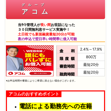
グループ
アコム
当ｻｲﾄ管理人が
長い間
お世話になった
３０日間無利息サービス実施中！
土日祝でも新規融資最短20分が可能
夜の申込で翌日早い時間帯に借入可能
2.4%～17.9%
800万
最短20分
最短20分
※お申込時間や審査によりご希望に添えない場合がございます。
アコムのおすすめポイント
電話による勤務先への在籍