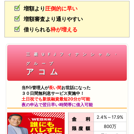
増額より
圧倒的に早い
増額審査より通りやすい
借りられる
枠が増える
三菱UFJフィナンシャル・
グループ
アコム
当ｻｲﾄ管理人が
長い間
お世話になった
３０日間無利息サービス実施中！
土日祝でも新規融資最短20分が可能
夜の申込で翌日早い時間帯に借入可能
2.4%～17.9%
800万