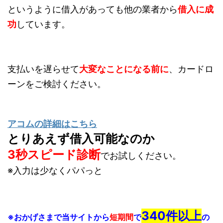
というように借入があっても他の業者から
借入に成
功
しています。
支払いを遅らせて
大変なことになる前に
、カードロ
ーンをご検討ください。
アコムの詳細はこちら
とりあえず借入可能なのか
3秒スピード診断
でお試しください。
※入力は少なくパパっと
340件以上
※おかげさまで当サイトから
短期間
で
の