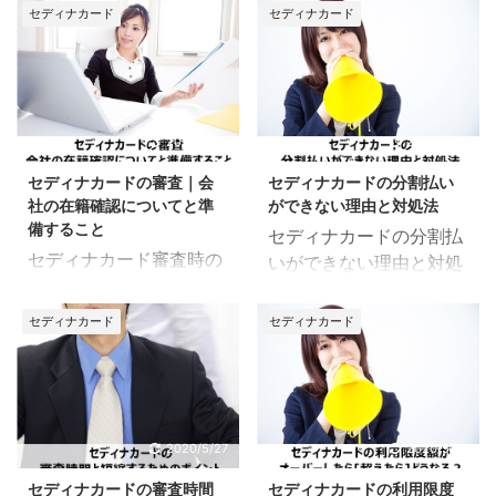
由と対処法についてまと
介します。 セディナカー
セディナカード
セディナカード
めました。 クレジットカ
ドの申し込みした時に、
ードのキャッシングを利
気がかりなのが「審査時
用しようとしたら、使え
の電話」ですよね。 審査
なくて困っている方も少
時にセディナカードから
なくありません。 どうし
電話がかかってくるの？
2020/5/27
2020/5/27
てセディナカードのキャ
審査結果の通知はどうや
セディナカードの審査｜会
セディナカードの分割払い
ッシングが利用できない
ってくるの？ セディナカ
社の在籍確認についてと準
ができない理由と対処法
の？ キャッシングが利用
ードを申し込みした時に
備すること
セディナカードの分割払
できない時はどう対処し
気になる情報をまとめた
セディナカード審査時の
いができない理由と対処
たらいい？ 慌てずに対処
ので、ぜひご確認くださ
在籍確認についてご紹介
法についてまとめまし
するためにも、ぜひチェ
い！ セディナカードの審
します。 クレジットカー
た。 分割払いを使おうと
ックしましょう！ セディ
査で電話はどのタイミン
セディナカード
セディナカード
ドの審査時には、基本的
したけど、利用できなく
ナカードのキャッシング
グでかかるのか？ ここで
に会社へ在籍確認があり
て困っている方も少なく
が利用できない理由と対
のポイント セディナカー
ます。 セディナカードの
ありません。 どうしてセ
処法 ここでのポイント
ドの審査では「本人確
審査では在籍確認はあ
ディナカードの分割払い
キャッシングが利用でき
認」と「在籍確認」の電
る？在籍確認がある時の
ができないの？分割払い
2020/5/27
2020/5/27
ない理由はいくつかある
話がある 勤務先の在籍確
何を準備しておけばい
できない時はどう対処す
キャッシングが利用でき
認は本人確認の電話があ
セディナカードの審査時間
セディナカードの利用限度