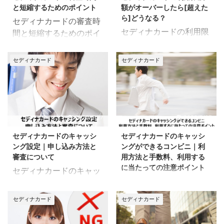
い？ セディナカードの在
ればいい？ 慌てずスムー
ない利用で対処法が違っ
った後にある 申し込み内
と短縮するためのポイント
額がオーバーしたら[超えた
籍確認をスムーズに済ま
ズに対処するためにも、
てくる セデ ...
容に不備があ ...
ら]どうなる？
セディナカードの審査時
せるためにも、ぜひご確
必ずチェックしてくださ
セディナカードの利用限
間と短縮するためのポイ
認ください！ セディナカ
い！ セディナカードの分
度額がオーバーについて
ントについてご紹介しま
ードの審査で会社の在籍
割払いができない理由に
ご紹介します。 クレジッ
す。 セディナカードを申
確認はあるの？ ここでの
セディナカード
セディナカード
ついて ここでのポイント
トカードを使っている
し込みしたけど、審査結
ポイント 審査時は人によ
分割払いできないお店で
と、利用限度額があるの
果の通知が来なくて不安
って在籍確認の電話があ
買い物をした あとから分
を忘れがちになります。
に思っている方も多いで
る 本当に勤務先がある
割の受付期間を過ぎた 分
セディナカードの利用限
しょう。 セディナカード
か？勤務先に在籍してい
割払い利用可能枠が不足
度額がオーバーしたらど
の審査時間はどのくらい
2020/5/27
2020/5/27
るか？を確認するため 在
している・オーバーした
うなる？オーバーした分
かかる？審査時間を短縮
籍確認ができない場合は
リボ専用カードだった セ
セディナカードのキャッシ
セディナカードのキャッシ
の支払いは？ 限度額をオ
するためのポイントは？
審査に落ちる可能性があ
ディナカ ...
ング設定｜申し込み方法と
ングができるコンビニ｜利
ーバーした時に知ってお
審査状況を確認する方法
る セディナカー ...
審査について
用方法と手数料、利用する
きたい情報をまとめたの
など知っておきたい情報
に当たっての注意ポイント
セディナカードのキャッ
で、ぜひチェックしまし
をまとめたので、ぜひチ
セディナカードにおける
シング設定についてまと
ょう！ セディナカードの
ェックしましょう！ セデ
キャッシングのコンビニ
めました。 ショッピング
利用限度額をオーバーし
セディナカード
セディナカード
ィナカードの審査時間は
利用についてご紹介ま
を使っていたけど、キャ
たらどうなる？ ここでの
どのくらいかかるのか こ
す。 外出先で早急にお金
ッシングも利用したくな
ポイント 利用限度額オー