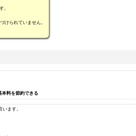
です。
務づけられていません。
基本料を節約できる
言います。